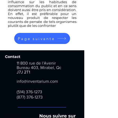
influence sur les habitudes de
consommation du public et en ce sens
doivent aussi être pris en considération.
En effet, il est préférable pour un
nouveau produit de respecter les
courants de pensée de tels organismes
plutôt que de les confronter
Page suivante
Contact
11 800 rue de l'Avenir
Bureau 403, Mirabel, Qc
​
J7J 2T1
info@inventarium.com
(514) 376-1273
(877) 376-1273
Menu
Nous suivre sur