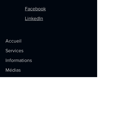
Facebook
LinkedIn
Accueil
Services
Informations
Médias
Témoignages
Nous rejoindre
Soyez au courant
Restez à jour sur la propriété
intellectuelle ! Articles exclusifs,
conseils pratiques et dernières