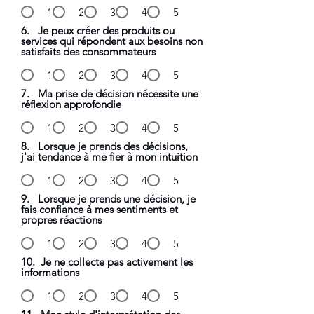
1
2
3
4
5
6. Je peux créer des produits ou
services qui répondent aux besoins non
satisfaits des consommateurs
1
2
3
4
5
7. Ma prise de décision nécessite une
réflexion approfondie
1
2
3
4
5
8. Lorsque je prends des décisions,
j'ai tendance à me fier à mon intuition
1
2
3
4
5
9. Lorsque je prends une décision, je
fais confiance à mes sentiments et
propres réactions
1
2
3
4
5
10. Je ne collecte pas activement les
informations
1
2
3
4
5