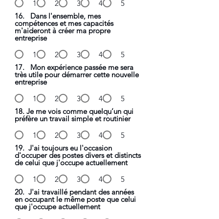
1
2
3
4
5
16. Dans l'ensemble, mes
compétences et mes capacités
m'aideront à créer ma propre
entreprise
1
2
3
4
5
17. Mon expérience passée me sera
très utile pour démarrer cette nouvelle
entreprise
1
2
3
4
5
18. Je me vois comme quelqu’un qui
préfère un travail simple et routinier
1
2
3
4
5
19. J'ai toujours eu l'occasion
d'occuper des postes divers et distincts
de celui que j'occupe actuellement
1
2
3
4
5
20. J'ai travaillé pendant des années
en occupant le même poste que celui
que j'occupe actuellement