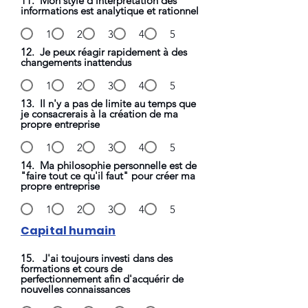
11. Mon style d'interprétation des
informations est analytique et rationnel
1
2
3
4
5
12. Je peux réagir rapidement à des
changements inattendus
1
2
3
4
5
13. Il n'y a pas de limite au temps que
je consacrerais à la création de ma
propre entreprise
1
2
3
4
5
14. Ma philosophie personnelle est de
"faire tout ce qu'il faut" pour créer ma
propre entreprise
1
2
3
4
5
Capital humain
15. J'ai toujours investi dans des
formations et cours de
perfectionnement afin d'acquérir de
nouvelles connaissances