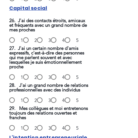
Capital social
26. J'ai des contacts étroits, amicaux
et fréquents avec un grand nombre de
mes proches
1
2
3
4
5
27. J'ai un certain nombre d'amis
expressifs, c'est-à-dire des personnes
qui me parlent souvent et avec
lesquelles je suis émotionnellement
proche
1
2
3
4
5
28. J'ai un grand nombre de relations
professionnelles avec des individus
1
2
3
4
5
29. Mes collègues et moi entretenons
toujours des relations ouvertes et
franches
1
2
3
4
5
L'intention entrepreneuriale