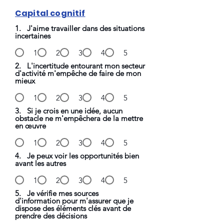
Capital cognitif
1. J'aime travailler dans des situations
incertaines
1
2
3
4
5
2. L'incertitude entourant mon secteur
d'activité m'empêche de faire de mon
mieux
1
2
3
4
5
3. Si je crois en une idée, aucun
obstacle ne m'empêchera de la mettre
en œuvre
1
2
3
4
5
4. Je peux voir les opportunités bien
avant les autres
1
2
3
4
5
5. Je vérifie mes sources
d'information pour m'assurer que je
dispose des éléments clés avant de
prendre des décisions