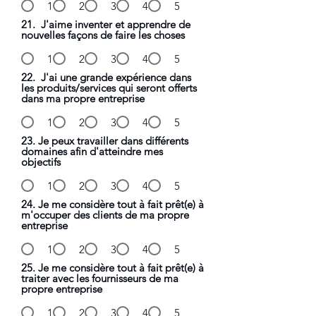
1
2
3
4
5
21. J'aime inventer et apprendre de
nouvelles façons de faire les choses
1
2
3
4
5
22. J'ai une grande expérience dans
les produits/services qui seront offerts
dans ma propre entreprise
1
2
3
4
5
23. Je peux travailler dans différents
domaines afin d'atteindre mes
objectifs
1
2
3
4
5
24. Je me considère tout à fait prêt(e) à
m'occuper des clients de ma propre
entreprise
1
2
3
4
5
25. Je me considère tout à fait prêt(e) à
traiter avec les fournisseurs de ma
propre entreprise
1
2
3
4
5