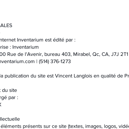
GALES
e
internet Inventarium est édité par :
rise : Inventarium
1800 Rue de l'Avenir, bureau 403, Mirabel, Qc, CA, J7J 2T
nventarium.com
| (514) 376-1273
la publication du site est Vincent Langlois en qualité de P
 du site
rgé par :
X
llectuelle
léments présents sur ce site (textes, images, logos, vidéos