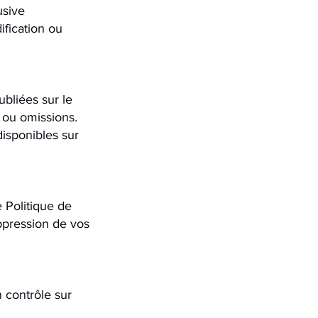
usive
ification ou
bliées sur le
 ou omissions.
 disponibles sur
e Politique de
uppression de vos
n contrôle sur