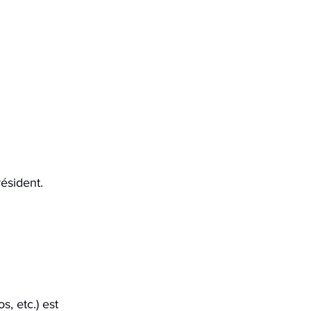
1
résident.
, etc.) est