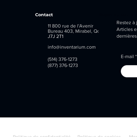
Contact
Soyez au couran
Restez à j
11 800 rue de l'Avenir
Articles e
Bureau 403, Mirabel, Qc
dernières
​
J7J 2T1
info@inventarium.com
E-mail
(514) 376-1273
(877) 376-1273
Politique de confidentialité
Politique de cookies
Men