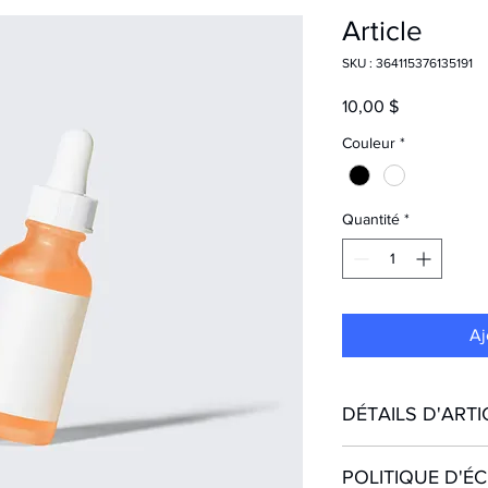
Article
SKU : 364115376135191
Prix
10,00 $
Couleur
*
Quantité
*
Aj
DÉTAILS D'ARTI
Détails d'article. Sais
POLITIQUE D'É
l'article : taille, matiè