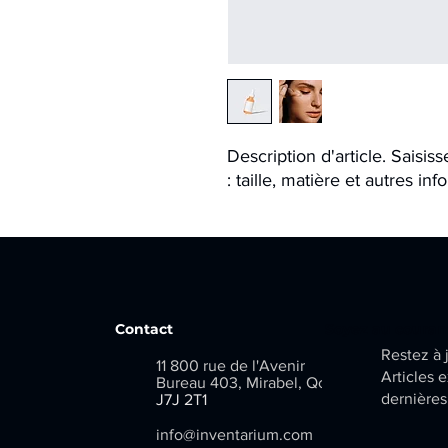
Description d'article. Saisisse
: taille, matière et autres inf
Contact
Soyez au couran
Restez à j
11 800 rue de l'Avenir
Articles e
Bureau 403, Mirabel, Qc
dernières
​
J7J 2T1
info@inventarium.com