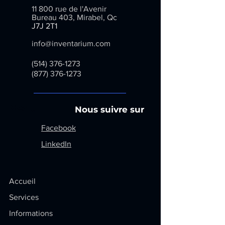
Fournissez des informations claires
clients et leur permettre ainsi
11 800 rue de l'Avenir
sur vos modes de livraison afin de
d'acheter sur votre site en toute
Bureau 403, Mirabel, Qc
rassurer vos clients et gagner leur
​
J7J 2T1
sécurité.
confiance.
info@inventarium.com
(514) 376-1273
(877) 376-1273
Menu
Nous suivre sur
Facebook
LinkedIn
Accueil
Services
Informations