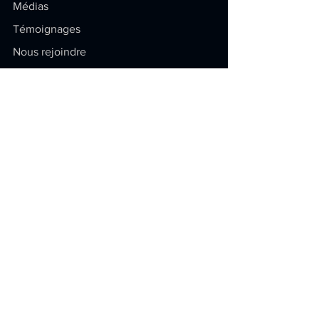
Médias
Témoignages
Nous rejoindre
Soyez au courant
Restez à jour sur la propriété
intellectuelle ! Articles exclusifs,
conseils pratiques et dernières
actualités.
E-mail
Envoyer